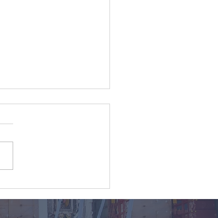
kann ich die
enstoffbilanz meiner
htsendungen aus China
zieren, unabhängig