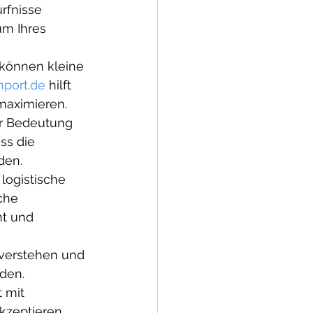
rfnisse 
um Ihres 
 können kleine 
port.de
 hilft 
maximieren.
er Bedeutung 
ss die 
den.
logistische 
che 
nt und 
 verstehen und 
den.
t mit 
kzeptieren, 