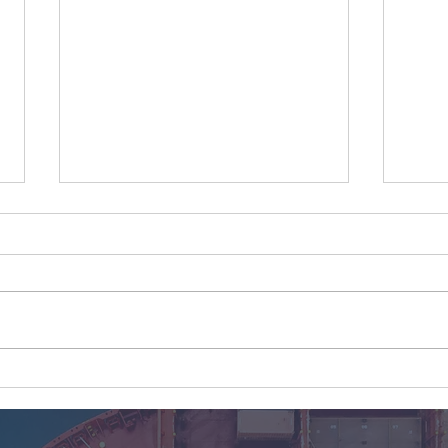
Welche speziellen
Wie 
Anforderungen gibt es für
Kohl
die Verpackung von Waren,
Frac
die per Flugfracht aus
redu