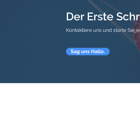
aus China?
Der Erste Schr
Kontaktiere uns und starte Sie j
Sag uns Hallo.
Start
seite
Information
Dien
stleistungen
Prozess
Sourc
ing
Beispiele
Logistik
FAQ
Seefrac
ht
Impressum
Bahnfracht
Datenschutz
Luf
tfr
acht
Über Uns