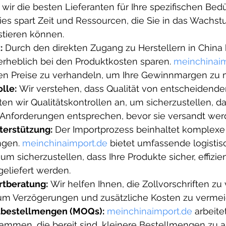
wir die besten Lieferanten für Ihre spezifischen Bedü
 Dies spart Zeit und Ressourcen, die Sie in das Wachst
stieren können.
:
 Durch den direkten Zugang zu Herstellern in China
heblich bei den Produktkosten sparen. 
meinchinaim
ten Preise zu verhandeln, um Ihre Gewinnmargen zu 
lle:
 Wir verstehen, dass Qualität von entscheidend
eten wir Qualitätskontrollen an, um sicherzustellen, da
 Anforderungen entsprechen, bevor sie versandt wer
terstützung:
 Der Importprozess beinhaltet komplexe 
gen. 
meinchinaimport.de
 bietet umfassende logistis
um sicherzustellen, dass Ihre Produkte sicher, effizie
geliefert werden.
rtberatung:
 Wir helfen Ihnen, die Zollvorschriften zu
 um Verzögerungen und zusätzliche Kosten zu vermei
tbestellmengen (MOQs):
meinchinaimport.de
 arbeite
ammen, die bereit sind, kleinere Bestellmengen zu a