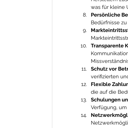
was für kleine 
Persönliche Be
Bedürfnisse z
Markteintrittss
Markteintrittss
Transparente 
Kommunikations
Missverständni
Schutz vor Bet
verifizierten 
Flexible Zahlu
die auf die Be
Schulungen un
Verfügung, um 
Netzwerkmögli
Netzwerkmögli