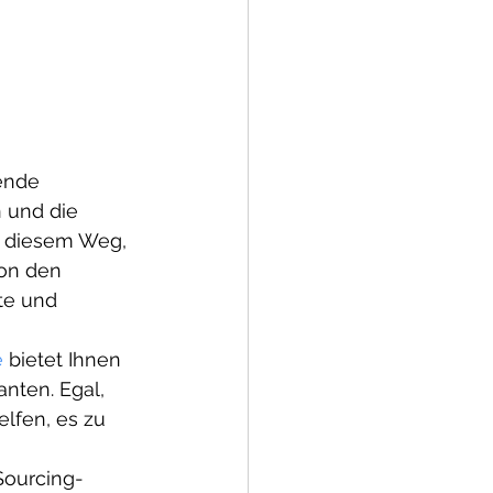
 und die 
uf diesem Weg, 
on den 
te und 
e
 bietet Ihnen 
nten. Egal, 
lfen, es zu 
Sourcing-