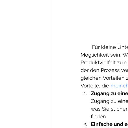
	Für kleine Unternehmen kann der Import aus China eine hervorragende 
Möglichkeit sein, W
Produktvielfalt zu 
der den Prozess ve
gleichen Vorteilen z
Vorteile, die 
meinch
Zugang zu eine
Zugang zu eine
was Sie suchen,
finden.
Einfache und e