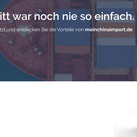
China gesendet werden?
von 
itt war noch nie so einfach.
etzt und entdecken Sie die Vorteile von
meinchinaimport.de
en
Entdecken Sie
meinchinaimport.de
– Ihr
zuverlässiger Partner für Sourcing und Import aus
China! Unsere Plattform bietet eine umfassende
Lösung für Unternehmen und Einzelpersonen, die auf
der Suche nach hochwertigen Produkten aus China
sind. Profitieren Sie von unserer Expertise und erleben
Sie, wie einfach und kosteneffizient der Import aus