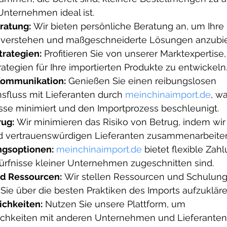
Unternehmen ideal ist.
ratung:
 Wir bieten persönliche Beratung an, um Ihre 
u verstehen und maßgeschneiderte Lösungen anzubie
trategien:
 Profitieren Sie von unserer Marktexpertise,
trategien für Ihre importierten Produkte zu entwickeln
Kommunikation:
 Genießen Sie einen reibungslosen 
fluss mit Lieferanten durch 
meinchinaimport.de
, wa
sse minimiert und den Importprozess beschleunigt.
rug:
 Wir minimieren das Risiko von Betrug, indem wir 
und vertrauenswürdigen Lieferanten zusammenarbeite
ngsoptionen:
meinchinaimport.de
 bietet flexible Zah
dürfnisse kleiner Unternehmen zugeschnitten sind.
d Ressourcen:
 Wir stellen Ressourcen und Schulung
Sie über die besten Praktiken des Imports aufzukläre
chkeiten:
 Nutzen Sie unsere Plattform, um 
chkeiten mit anderen Unternehmen und Lieferanten